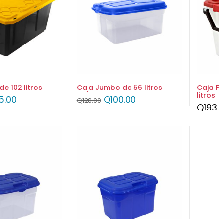
de 102 litros
Caja Jumbo de 56 litros
Caja 
litros
5.00
Q
100.00
Q
128.00
Q
193