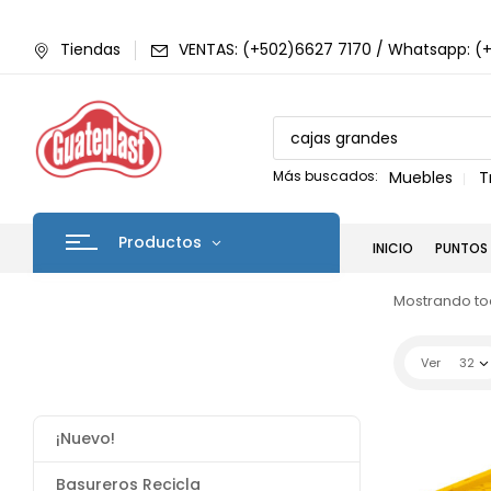
Tiendas
VENTAS: (+502)6627 7170 / Whatsapp: (
Más buscados:
Muebles
T
Productos
INICIO
PUNTOS 
Mostrando tod
Ver
32
¡Nuevo!
Basureros Recicla