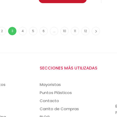
2
3
4
5
6
…
10
11
12
SECCIONES MÁS UTILIZADAS
tos
Mayoristas
Puntos Plásticos
Contacto
8
Carrito de Compras
ina
BLOG