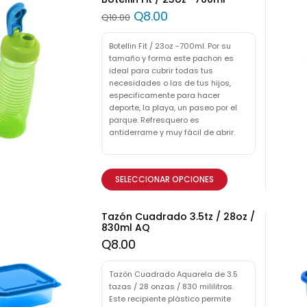
Q
8.00
Q
10.00
Botellin Fit / 23oz -700ml. Por su
tamaño y forma este pachon es
ideal para cubrir todas tus
necesidades o las de tus hijos,
especificamente para hacer
deporte, la playa, un paseo por el
parque. Refresquero es
antiderrame y muy fácil de abrir.
SELECCIONAR OPCIONES
Tazón Cuadrado 3.5tz / 28oz /
830ml AQ
Q
8.00
Tazón Cuadrado Aquarela de 3.5
tazas / 28 onzas / 830 mililitros.
Este recipiente plástico permite