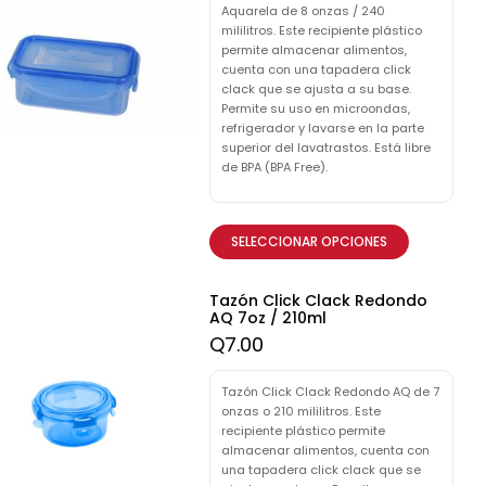
Aquarela de 8 onzas / 240
mililitros. Este recipiente plástico
permite almacenar alimentos,
cuenta con una tapadera click
clack que se ajusta a su base.
Permite su uso en microondas,
refrigerador y lavarse en la parte
superior del lavatrastos. Está libre
de BPA (BPA Free).
SELECCIONAR OPCIONES
Tazón Click Clack Redondo
AQ 7oz / 210ml
Q
7.00
Tazón Click Clack Redondo AQ de 7
onzas o 210 mililitros. Este
recipiente plástico permite
almacenar alimentos, cuenta con
una tapadera click clack que se