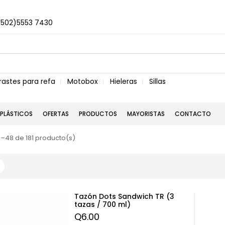
+502)5553 7430
rastes para refa
Motobox
Hieleras
Sillas
PLÁSTICOS
OFERTAS
PRODUCTOS
MAYORISTAS
CONTACTO
–48 de 181 producto(s)
Tazón Dots Sandwich TR (3
tazas / 700 ml)
Q
6.00