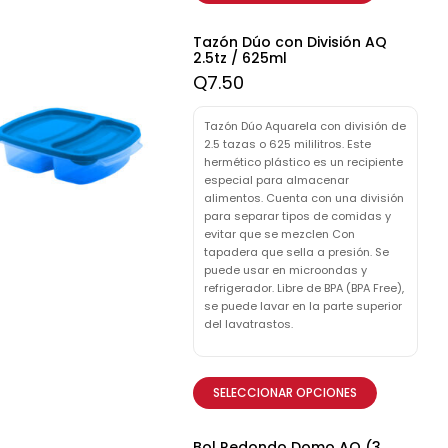
Tazón Dúo con División AQ
2.5tz / 625ml
Q
7.50
Tazón Dúo Aquarela con división de
2.5 tazas o 625 mililitros. Este
hermético plástico es un recipiente
especial para almacenar
alimentos. Cuenta con una división
para separar tipos de comidas y
evitar que se mezclen Con
tapadera que sella a presión. Se
puede usar en microondas y
refrigerador. Libre de BPA (BPA Free),
se puede lavar en la parte superior
del lavatrastos.
SELECCIONAR OPCIONES
Bol Redondo Domo AQ (3