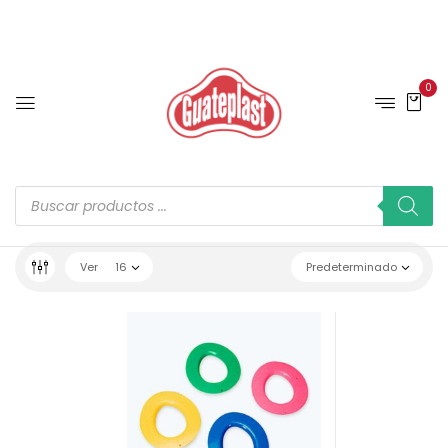
0
Ver
16
Predeterminado