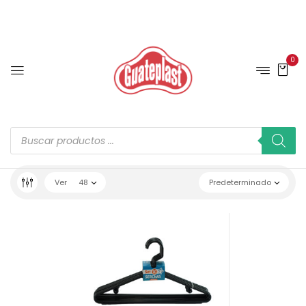
0
Ver
48
Predeterminado