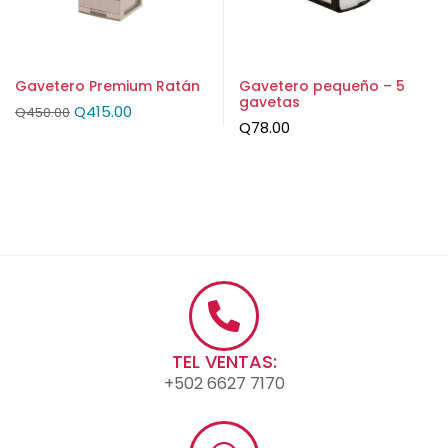
Gavetero Premium Ratán
Gavetero pequeño – 5
gavetas
Q
415.00
Q
450.00
Q
78.00
TEL VENTAS:
+502 6627 7170