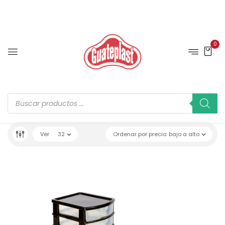
0
Ver
32
Ordenar por precio: bajo a alto