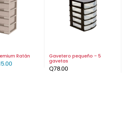
remium Ratán
Gavetero pequeño – 5
gavetas
15.00
Q
78.00