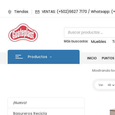
Tiendas
VENTAS: (+502)6627 7170 / Whatsapp: (
Más buscados:
Muebles
T
Productos
INICIO
PUNTOS 
Mostrando tod
Ver
48
¡Nuevo!
Basureros Recicla