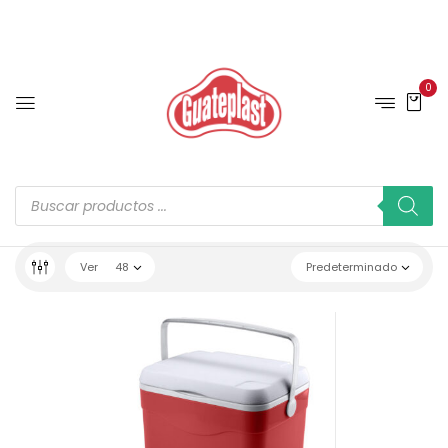
0
Ver
48
Predeterminado