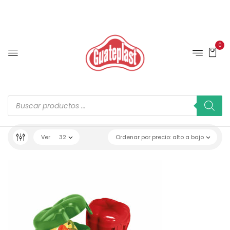
0
Ver
32
Ordenar por precio: alto a bajo