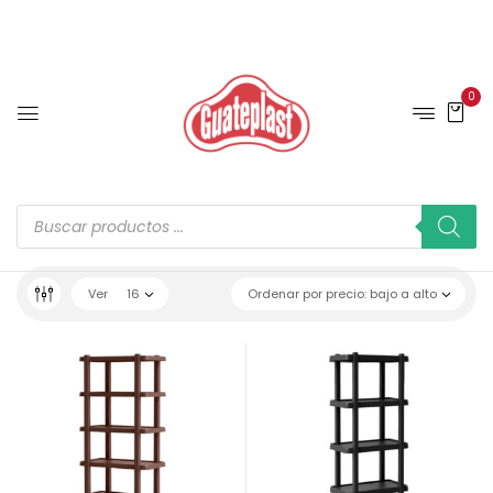
0
Ver
16
Ordenar por precio: bajo a alto