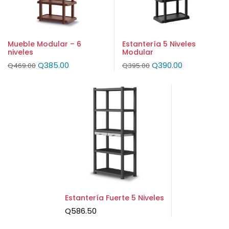
Mueble Modular – 6
Estantería 5 Niveles
niveles
Modular
Q
385.00
Q
390.00
Q
469.00
Q
395.00
Estantería Fuerte 5 Niveles
Q
586.50