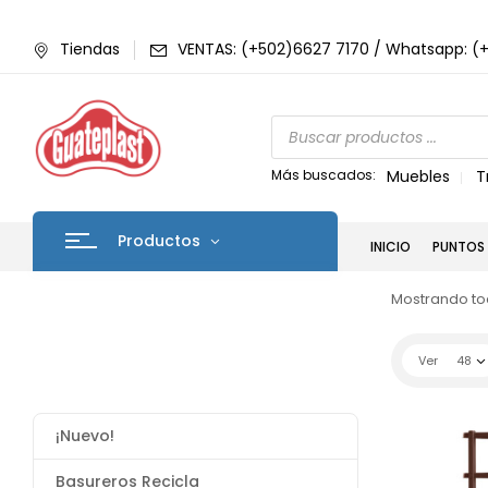
Tiendas
VENTAS: (+502)6627 7170 / Whatsapp: (
Más buscados:
Muebles
T
Productos
INICIO
PUNTOS 
Mostrando tod
Ver
48
¡Nuevo!
Basureros Recicla