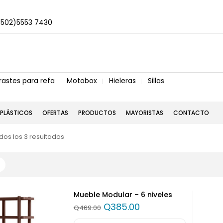
+502)5553 7430
rastes para refa
Motobox
Hieleras
Sillas
PLÁSTICOS
OFERTAS
PRODUCTOS
MAYORISTAS
CONTACTO
os los 3 resultados
Mueble Modular – 6 niveles
Q
385.00
Q
469.00