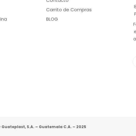
Contacto
8
Carrito de Compras
ina
BLOG
F
a
 Guateplast, S.A. – Guatemala C.A. – 2025