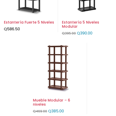
Estantería Fuerte 5 Niveles
Estantería 5 Niveles
Modular
Q
586.50
Q
390.00
Q
395.00
Mueble Modular – 6
niveles
Q
385.00
Q
469.00