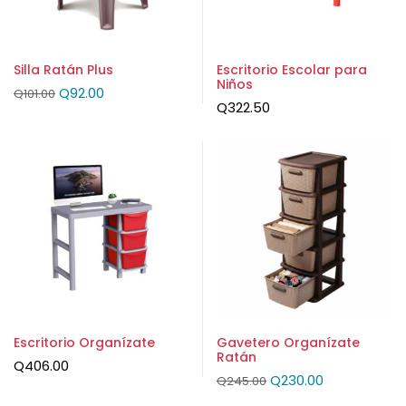
Silla Ratán Plus
Escritorio Escolar para
Niños
Q
92.00
Q
101.00
Q
322.50
Escritorio Organízate
Gavetero Organízate
Ratán
Q
406.00
Q
230.00
Q
245.00