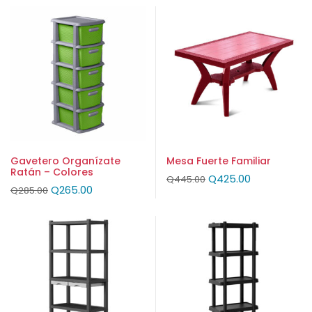
Gavetero Organízate
Mesa Fuerte Familiar
Ratán – Colores
Q
425.00
Q
445.00
Q
265.00
Q
285.00