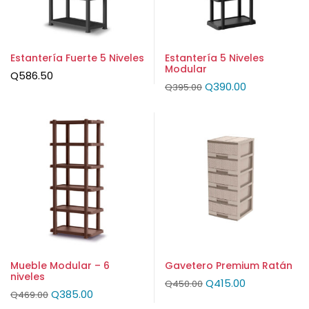
Estantería Fuerte 5 Niveles
Estantería 5 Niveles
Modular
Q
586.50
Q
390.00
Q
395.00
Mueble Modular – 6
Gavetero Premium Ratán
niveles
Q
415.00
Q
450.00
Q
385.00
Q
469.00