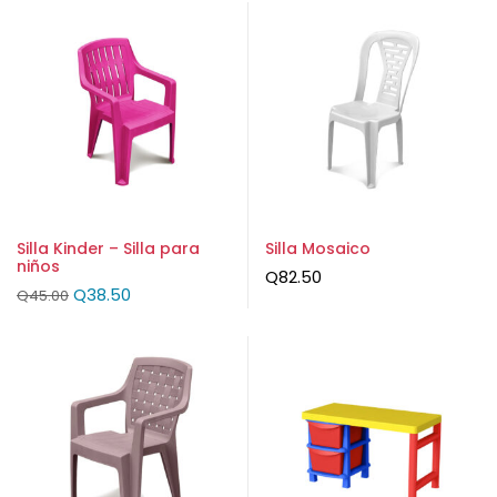
Silla Kinder – Silla para
Silla Mosaico
niños
Q
82.50
Q
38.50
Q
45.00