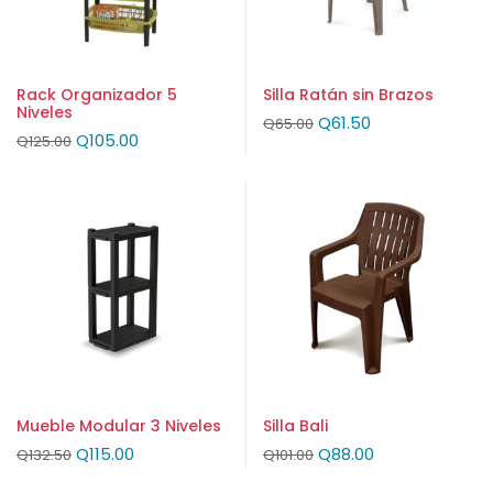
Rack Organizador 5
Silla Ratán sin Brazos
Niveles
Q
61.50
Q
65.00
Q
105.00
Q
125.00
Mueble Modular 3 Niveles
Silla Bali
Q
115.00
Q
88.00
Q
132.50
Q
101.00