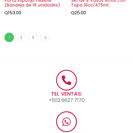
Porta Esponja Flexible
Set de 4 Vasos Altos con
(Bandeja de 18 unidades)
Tapa 16oz/475ml
Q
153.00
Q
25.00
1
2
3
TEL VENTAS:
+502 6627 7170