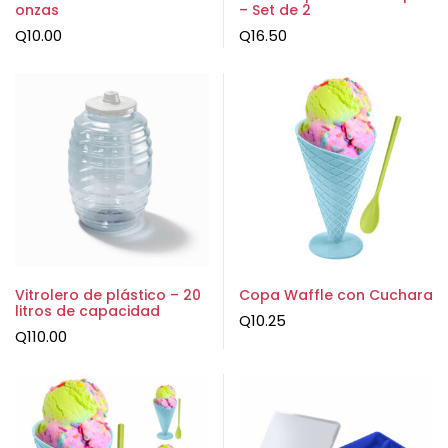
onzas
– Set de 2
Q
10.00
Q
16.50
Vitrolero de plástico – 20
Copa Waffle con Cuchara
litros de capacidad
Q
10.25
Q
110.00