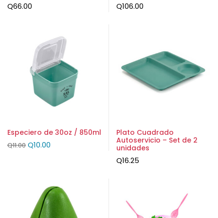
Q
66.00
Q
106.00
Especiero de 30oz / 850ml
Plato Cuadrado
Autoservicio – Set de 2
Q
10.00
Q
11.00
unidades
Q
16.25