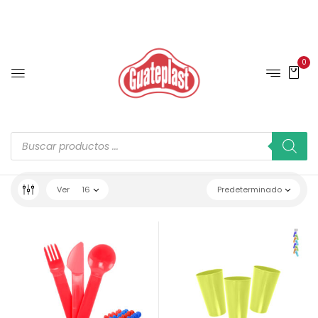
0
Ver
16
Predeterminado