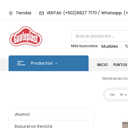
Tiendas
VENTAS: (+502)6627 7170 / Whatsapp: (
Más buscados:
Muebles
T
Productos
INICIO
PUNTOS 
Mostrando tod
Ver
16
¡Nuevo!
Basureros Recicla