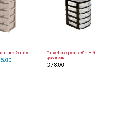
remium Ratán
Gavetero pequeño – 5
gavetas
15.00
Q
78.00