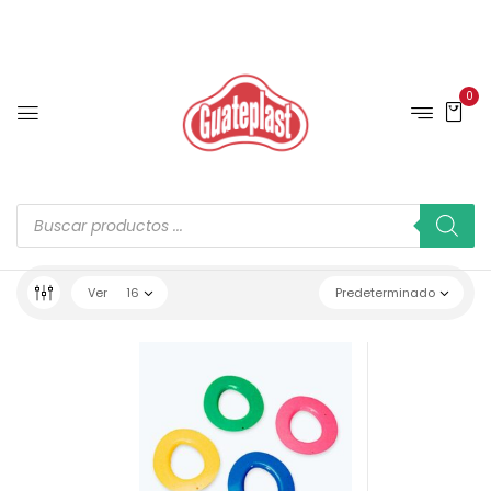
0
Ver
16
Predeterminado