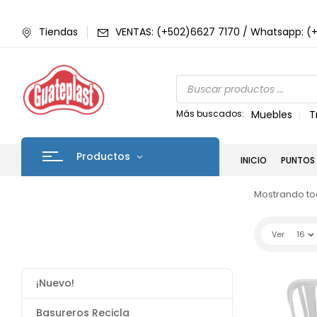
Tiendas
VENTAS: (+502)6627 7170 / Whatsapp: (
Más buscados:
Muebles
T
Productos
INICIO
PUNTOS 
Mostrando tod
Ver
16
¡Nuevo!
Basureros Recicla