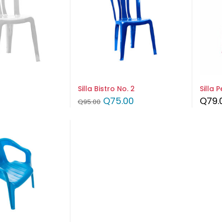
Silla Bistro No. 2
Silla P
Q
75.00
Q
79.
Q
95.00