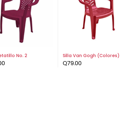
etatillo No. 2
Silla Van Gogh (Colores)
00
Q
79.00