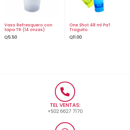
Vaso Refresquero con
One Shot 48 ml Pa’l
tapa TR (14 onzas)
Traguito
Q
5.50
Q
11.00
TEL VENTAS:
+502 6627 7170