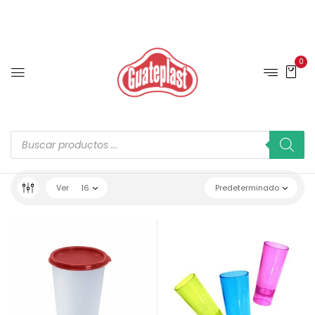
0
Ver
16
Predeterminado