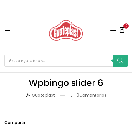
0
Wpbingo slider 6
Guateplast
0
Comentarios
Compartir: