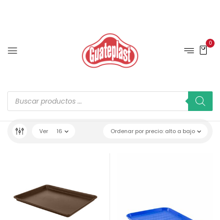
0
Ver
16
Ordenar por precio: alto a bajo