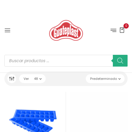
0
Ver
48
Predeterminado