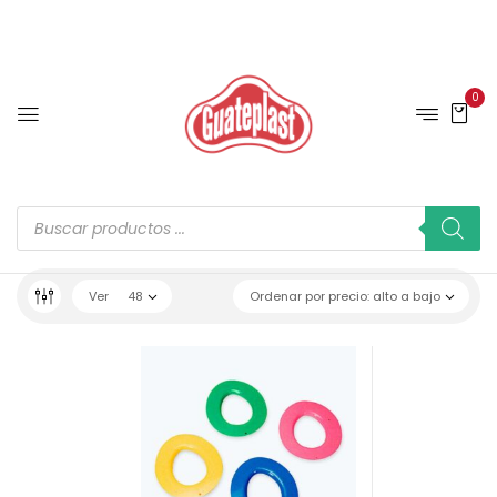
0
Ver
48
Ordenar por precio: alto a bajo