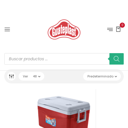
0
Ver
48
Predeterminado