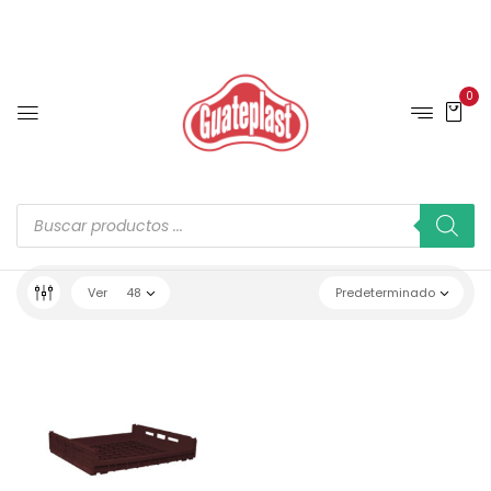
0
Ver
48
Predeterminado