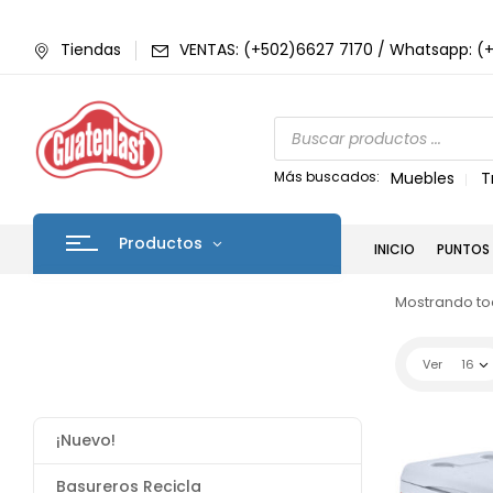
Tiendas
VENTAS: (+502)6627 7170 / Whatsapp: (
Más buscados:
Muebles
T
Productos
INICIO
PUNTOS 
Mostrando tod
Ver
16
¡Nuevo!
Basureros Recicla