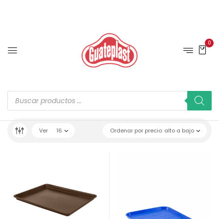
0
Ver
16
Ordenar por precio: alto a bajo