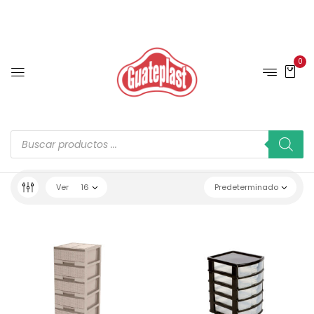
0
Ver
16
Predeterminado