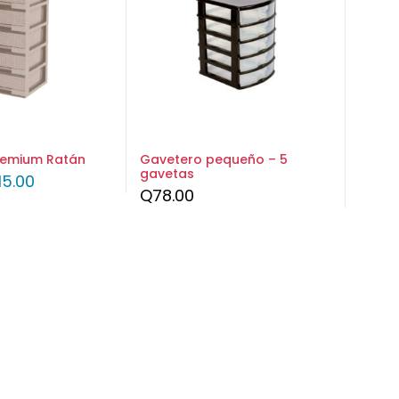
remium Ratán
Gavetero pequeño – 5
gavetas
15.00
Q
78.00