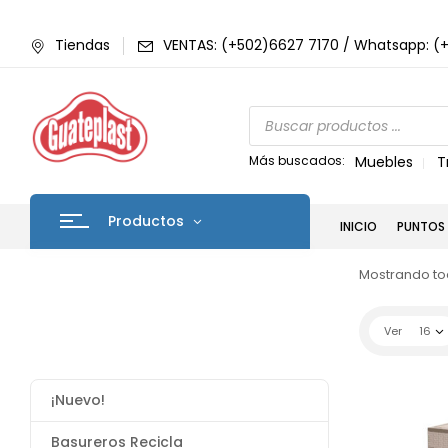
Tiendas
VENTAS: (+502)6627 7170 / Whatsapp: (
Más buscados:
Muebles
T
Productos
INICIO
PUNTOS 
Mostrando tod
Ver
16
¡Nuevo!
Basureros Recicla