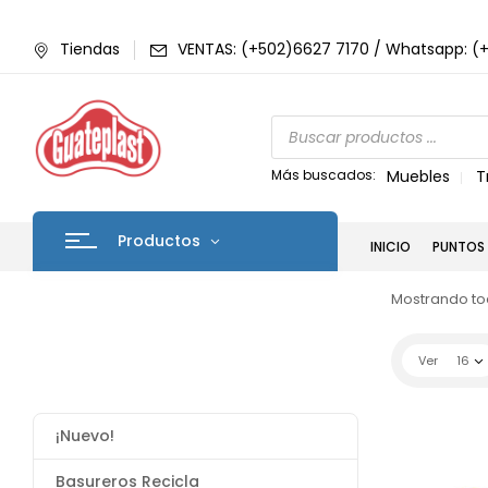
Tiendas
VENTAS: (+502)6627 7170 / Whatsapp: (
Más buscados:
Muebles
T
Productos
INICIO
PUNTOS 
Mostrando tod
Ver
16
¡Nuevo!
Basureros Recicla