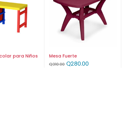
scolar para Niños
Mesa Fuerte
Q
280.00
Q
310.00