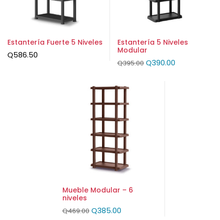
Estantería Fuerte 5 Niveles
Estantería 5 Niveles
Modular
Q
586.50
Q
390.00
Q
395.00
Mueble Modular – 6
niveles
Q
385.00
Q
469.00