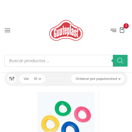
0
Ver
16
Ordenar por popularidad