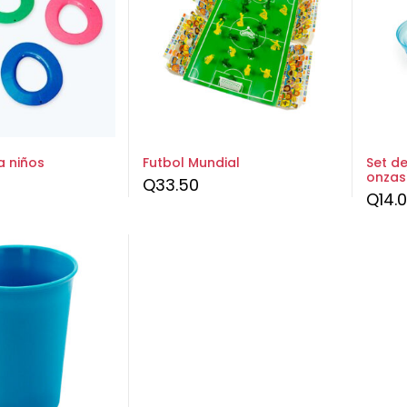
a niños
Futbol Mundial
Set de
onzas
Q
33.50
Q
14.