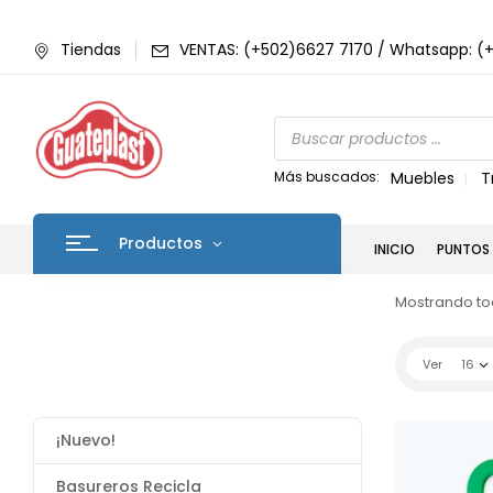
Tiendas
VENTAS: (+502)6627 7170 / Whatsapp: (
Más buscados:
Muebles
T
Productos
INICIO
PUNTOS 
Mostrando tod
Ver
16
¡Nuevo!
Basureros Recicla