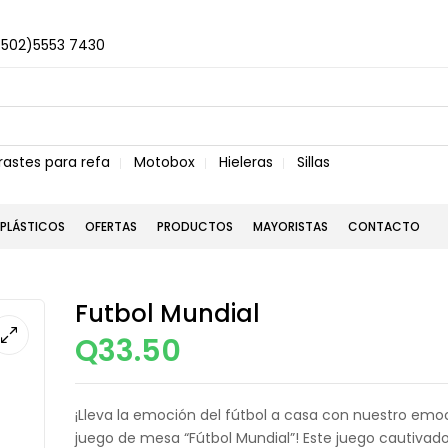
+502)5553 7430
rastes para refa
Motobox
Hieleras
Sillas
PLÁSTICOS
OFERTAS
PRODUCTOS
MAYORISTAS
CONTACTO
Futbol Mundial
Q
33.50
¡Lleva la emoción del fútbol a casa con nuestro em
juego de mesa “Fútbol Mundial”! Este juego cautivad