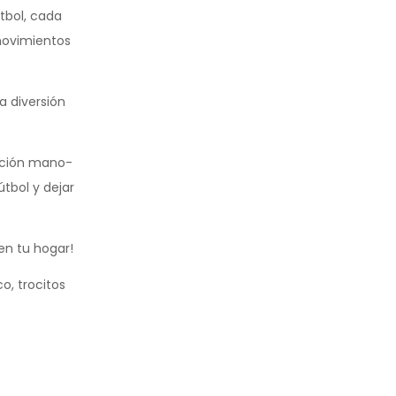
tbol, cada
movimientos
a diversión
nación mano-
útbol y dejar
en tu hogar!
co, trocitos