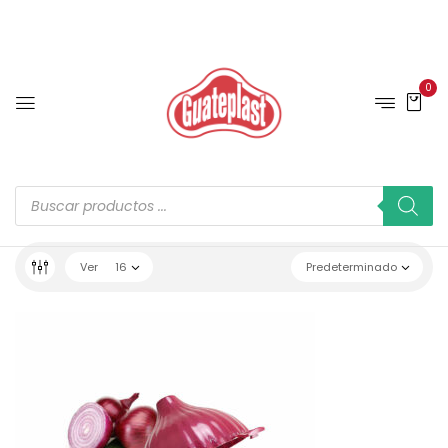
0
Ver
16
Predeterminado