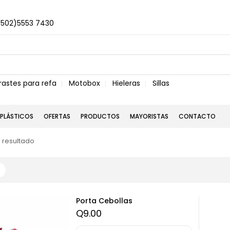
+502)5553 7430
rastes para refa
Motobox
Hieleras
Sillas
PLÁSTICOS
OFERTAS
PRODUCTOS
MAYORISTAS
CONTACTO
 resultado
Porta Cebollas
Q
9.00