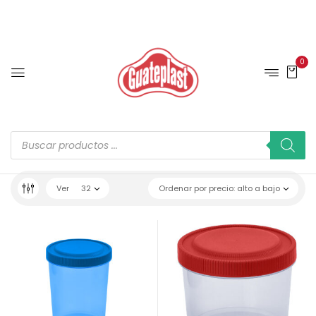
0
Ver
32
Ordenar por precio: alto a bajo