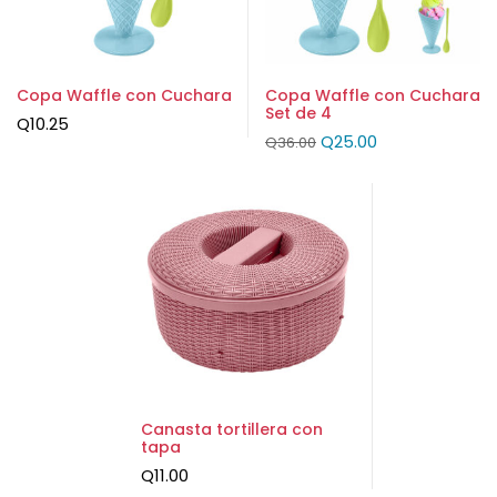
Copa Waffle con Cuchara
Copa Waffle con Cuchara
Set de 4
Q
10.25
Q
25.00
Q
36.00
Canasta tortillera con
tapa
Q
11.00