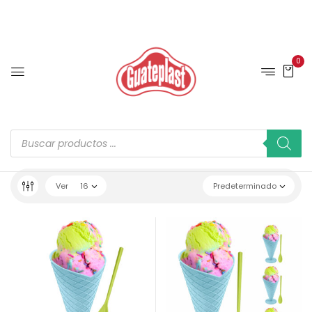
0
Ver
16
Predeterminado