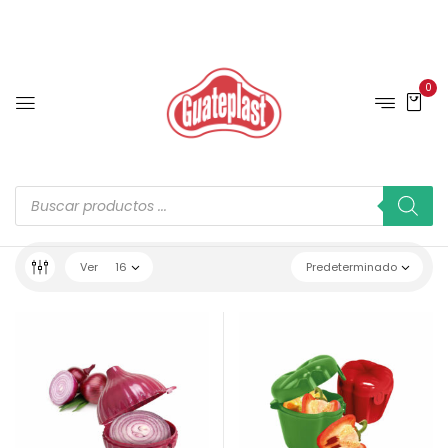
0
Ver
16
Predeterminado