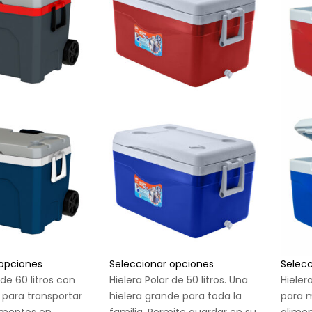
 opciones
Seleccionar opciones
Selec
 de 60 litros con
Hielera Polar de 50 litros. Una
Hielera
l para transportar
hielera grande para toda la
para 
imentos en
familia. Permite guardar en su
alimen