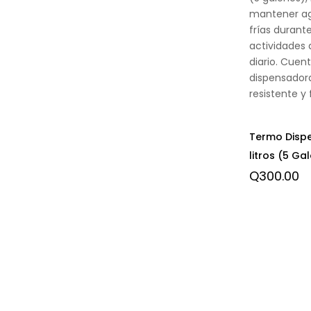
mantener ag
frías durant
actividades 
diario. Cuent
dispensadora
resistente y 
Termo Disp
litros (5 Ga
Q
300.00