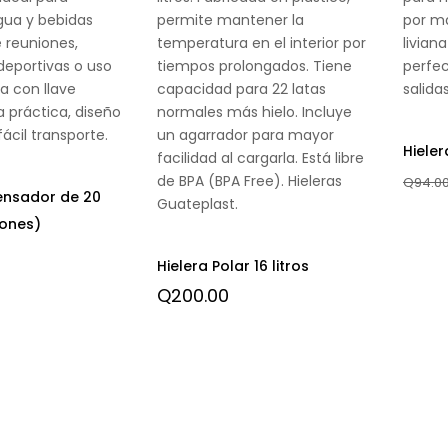
ua y bebidas
permite mantener la
por m
e reuniones,
temperatura en el interior por
liviana
deportivas o uso
tiempos prolongados. Tiene
perfec
a con llave
capacidad para 22 latas
salida
 práctica, diseño
normales más hielo. Incluye
fácil transporte.
un agarrador para mayor
Hieler
facilidad al cargarla. Está libre
de BPA (BPA Free). Hieleras
Q
94.0
ensador de 20
Guateplast.
lones)
Hielera Polar 16 litros
Q
200.00