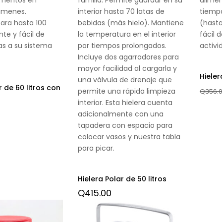
úmenes.
interior hasta 70 latas de
tiemp
ara hasta 100
bebidas (más hielo). Mantiene
(hasta
nte y fácil de
la temperatura en el interior
fácil 
as a su sistema
por tiempos prolongados.
activid
Incluye dos agarradores para
mayor facilidad al cargarla y
Hieler
una válvula de drenaje que
r de 60 litros con
permite una rápida limpieza
Q
356.
interior. Esta hielera cuenta
adicionalmente con una
tapadera con espacio para
colocar vasos y nuestra tabla
para picar.
Hielera Polar de 50 litros
Q
415.00