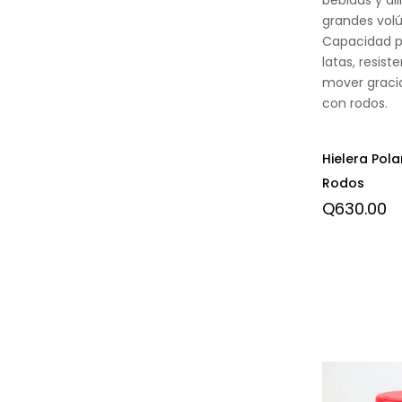
grandes vol
Capacidad p
latas, resiste
mover graci
con rodos.
Hielera Pola
Rodos
Q
630.00