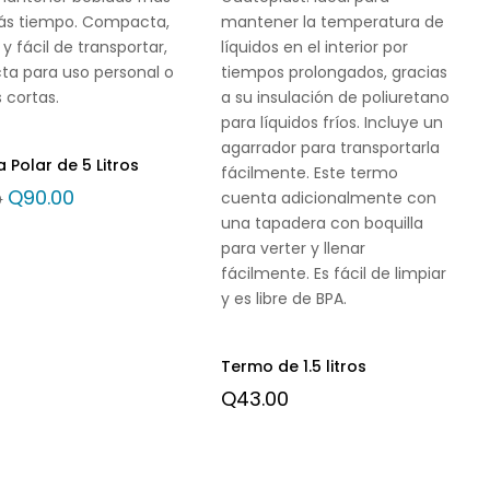
ás tiempo. Compacta,
mantener la temperatura de
 y fácil de transportar,
líquidos en el interior por
ta para uso personal o
tiempos prolongados, gracias
s cortas.
a su insulación de poliuretano
para líquidos fríos. Incluye un
agarrador para transportarla
a Polar de 5 Litros
fácilmente. Este termo
Q
90.00
cuenta adicionalmente con
0
una tapadera con boquilla
para verter y llenar
fácilmente. Es fácil de limpiar
y es libre de BPA.
Termo de 1.5 litros
Q
43.00