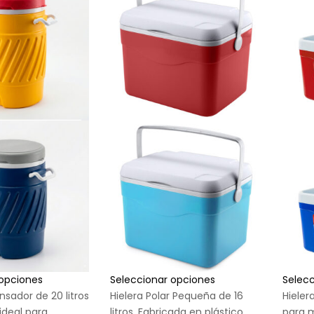
 opciones
Seleccionar opciones
Selec
sador de 20 litros
Hielera Polar Pequeña de 16
Hielera
ideal para
litros. Fabricada en plástico,
para m