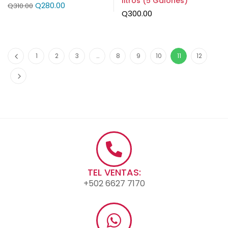
litros (5 Galones)
Q
280.00
Q
310.00
Q
300.00
1
2
3
…
8
9
10
11
12
TEL VENTAS:
+502 6627 7170