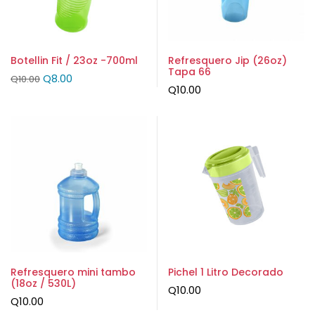
Botellin Fit / 23oz -700ml
Refresquero Jip (26oz)
Tapa 66
Q
8.00
Q
10.00
Q
10.00
Refresquero mini tambo
Pichel 1 Litro Decorado
(18oz / 530L)
Q
10.00
Q
10.00