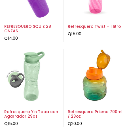
REFRESQUERO SQUIZ 28
Refresquero Twist – 1 litro
ONZAS
Q
15.00
Q
14.00
Refresquero Yin Tapa con
Refresquero Prisma 700ml
Agarrador 29oz
/ 23oz
Q
15.00
Q
20.00