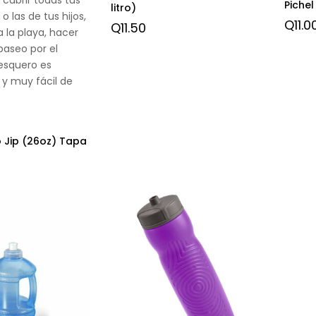
Pichel
litro)
 las de tus hijos,
Q
11.0
Q
11.50
 a la playa, hacer
paseo por el
esquero es
y muy fácil de
 Jip (26oz) Tapa