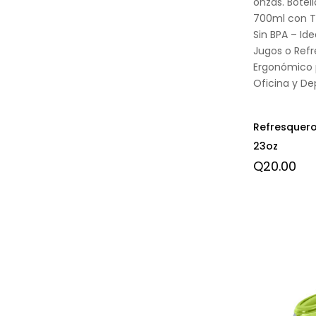
onzas. Botell
700ml con T
Sin BPA – Ide
Jugos o Refr
Ergonómico 
Oficina y De
Refresquero
23oz
Q
20.00