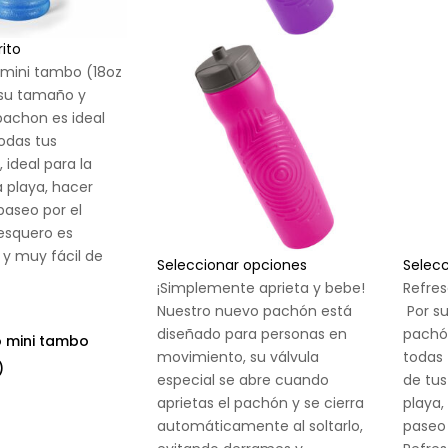
rito
 mini tambo (18oz
 su tamaño y
pachon es ideal
todas tus
 ideal para la
la playa, hacer
paseo por el
esquero es
y muy fácil de
Seleccionar opciones
Selec
¡Simplemente aprieta y bebe!
Refres
Nuestro nuevo pachón está
Por s
diseñado para personas en
pachón
 mini tambo
movimiento, su válvula
todas 
)
especial se abre cuando
de tus 
aprietas el pachón y se cierra
playa,
automáticamente al soltarlo,
paseo 