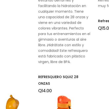
evitando derrames y
Refre
facilitando la hidratación en
muy fá
cualquier momento. Tiene
una capacidad de 28 onzas y
Refres
viene en una variedad de
Q
15.
colores vibrantes. Perfecto
para tus entrenamientos en el
gimnasio o aventuras al aire
libre. ¡Hidrátate con estilo y
comodidad! Este refresquero
está fabricado con plástico
virgen, libre de BPA.
REFRESQUERO SQUIZ 28
ONZAS
Q
14.00