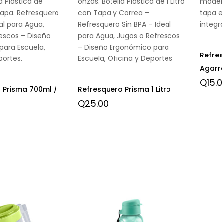
a Plástica de
onzas. Botella Plástica de 1 Litro
model
apa. Refresquero
con Tapa y Correa –
tapa 
al para Agua,
Refresquero Sin BPA – Ideal
integr
escos – Diseño
para Agua, Jugos o Refrescos
para Escuela,
– Diseño Ergonómico para
Refre
portes.
Escuela, Oficina y Deportes
Agarr
Q
15.
 Prisma 700ml /
Refresquero Prisma 1 Litro
Q
25.00