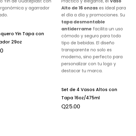
o Yin de Guateplast con
Práctico y elegante, el
Vaso
ergonómica y agarrador
Alto de 16 onzas
es ideal para
ado.
el día a día y promociones. Su
tapa desmontable
antiderrame
facilita un uso
squero Yin Tapa con
cómodo y seguro para todo
ador 29oz
tipo de bebidas. El diseño
transparente no solo es
00
moderno, sino perfecto para
personalizar con tu logo y
destacar tu marca.
Set de 4 Vasos Altos con
Tapa 16oz/475ml
Q
25.00