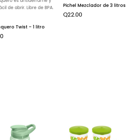
squero es antiderrame y
Pichel Mezclador de 3 litros
cil de abrir. Libre de BPA.
Q
22.00
quero Twist – 1 litro
00