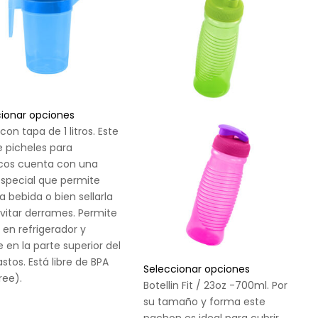
cionar opciones
 con tapa de 1 litros. Este
e picheles para
scos cuenta con una
special que permite
la bebida o bien sellarla
vitar derrames. Permite
 en refrigerador y
e en la parte superior del
astos. Está libre de BPA
Seleccionar opciones
ree).
Botellin Fit / 23oz -700ml. Por
su tamaño y forma este
pachon es ideal para cubrir