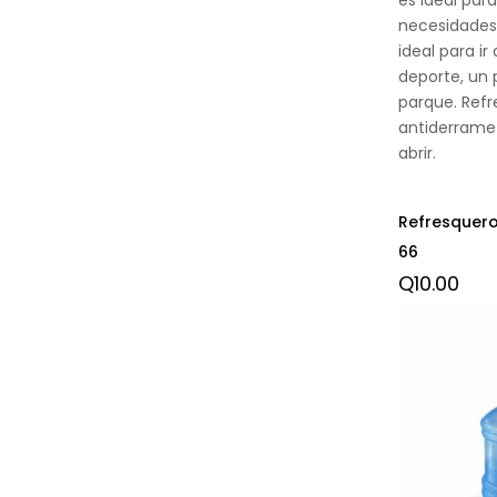
necesidades o
ideal para ir
deporte, un 
parque. Refr
antiderrame 
abrir.
Refresquero
66
Q
10.00