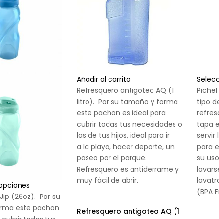
Añadir al carrito
Selec
Refresquero antigoteo AQ (1
Pichel
litro). Por su tamaño y forma
tipo d
este pachon es ideal para
refre
cubrir todas tus necesidades o
tapa e
las de tus hijos, ideal para ir
servir 
a la playa, hacer deporte, un
para e
paseo por el parque.
su uso
Refresquero es antiderrame y
lavars
muy fácil de abrir.
lavatr
 opciones
(BPA F
Jip (26oz). Por su
rma este pachon
Refresquero antigoteo AQ (1
 cubrir todas tus