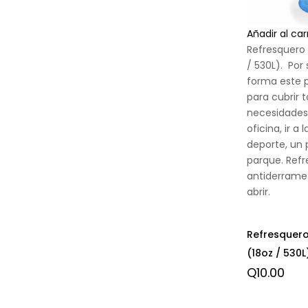
Añadir al car
Refresquero
/ 530L). Por
forma este 
para cubrir 
necesidades,
oficina, ir a 
deporte, un 
parque. Refr
antiderrame 
abrir.
Refresquero
(18oz / 530L
Q
10.00