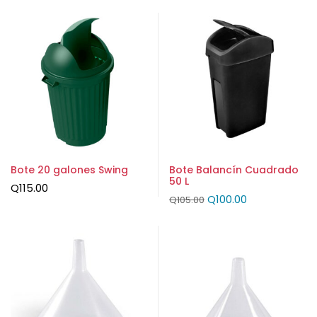
Bote 20 galones Swing
Bote Balancín Cuadrado
50 L
Q
115.00
Q
100.00
Q
105.00