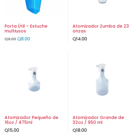
Porta Útil – Estuche
Atomizador Zumba de 23
multiusos
onzas
Q
8.00
Q
14.00
Q
9.00
Atomizador Pequeño de
Atomizador Grande de
16oz / 475ml
32oz / 950 ml
Q
15.00
Q
18.00