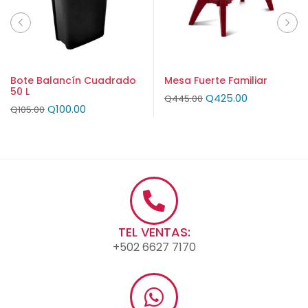
Bote Balancín Cuadrado
Mesa Fuerte Familiar
50 L
Q
425.00
Q
445.00
Q
100.00
Q
105.00
TEL VENTAS:
+502 6627 7170