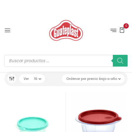
0
Ver
16
Ordenar por precio: bajo a alto