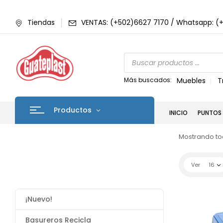
Tiendas
VENTAS: (+502)6627 7170 / Whatsapp: (
Más buscados:
Muebles
T
Productos
INICIO
PUNTOS 
Mostrando tod
Ver
16
¡Nuevo!
Basureros Recicla