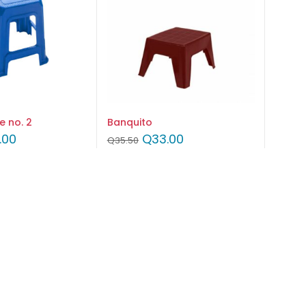
e no. 2
Banquito
.00
Q
33.00
Q
35.50