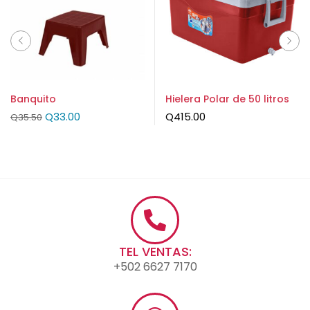
Banquito
Hielera Polar de 50 litros
Q
33.00
Q
415.00
Q
35.50
TEL VENTAS:
+502 6627 7170