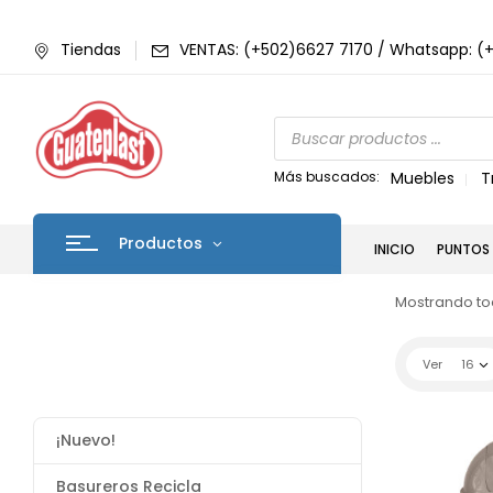
Tiendas
VENTAS: (+502)6627 7170 / Whatsapp: (
Más buscados:
Muebles
T
Productos
INICIO
PUNTOS 
Mostrando tod
Ver
16
¡Nuevo!
Basureros Recicla