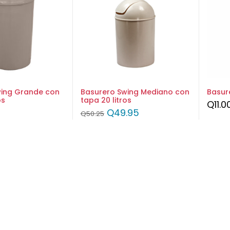
wing Grande con
Basurero Swing Mediano con
Basure
os
tapa 20 litros
Q
11.0
Q
49.95
Q
50.25