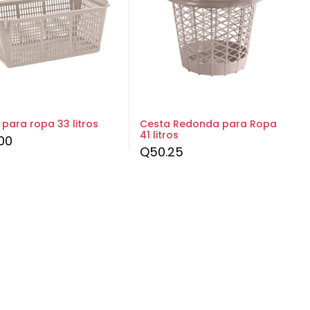
 para ropa 33 litros
Cesta Redonda para Ropa
41 litros
00
Q
50.25