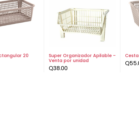
ctangular 20
Super Organizador Apilable –
Cesta
Venta por unidad
Q
55.
Q
38.00