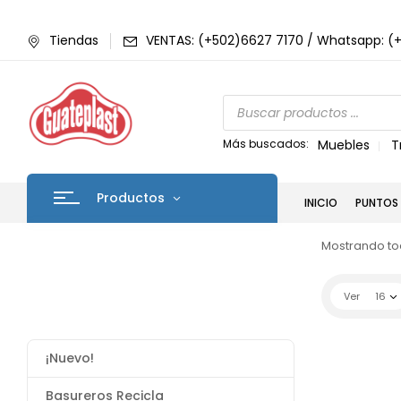
Tiendas
VENTAS: (+502)6627 7170 / Whatsapp: (
Más buscados:
Muebles
T
Productos
INICIO
PUNTOS 
Mostrando tod
Ver
16
¡Nuevo!
Basureros Recicla