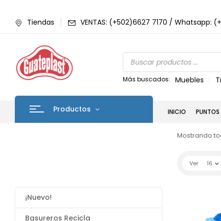
Tiendas
VENTAS: (+502)6627 7170 / Whatsapp: (
Más buscados:
Muebles
T
Productos
INICIO
PUNTOS 
Mostrando tod
Ver
16
¡Nuevo!
Basureros Recicla